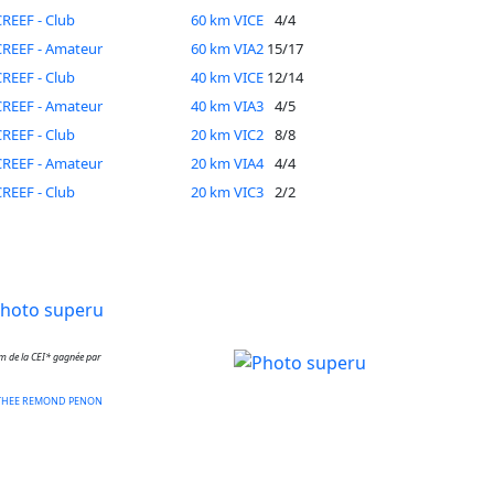
REEF - Club
60 km VICE
4/4
REEF - Amateur
60 km VIA2
15/17
REEF - Club
40 km VICE
12/14
REEF - Amateur
40 km VIA3
4/5
REEF - Club
20 km VIC2
8/8
REEF - Amateur
20 km VIA4
4/4
REEF - Club
20 km VIC3
2/2
m de la CEI* gagnée par
THEE
REMOND PENON