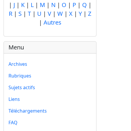
|
J
|
K
|
L
|
M
|
N
|
O
|
P
|
Q
|
R
|
S
|
T
|
U
|
V
|
W
|
X
|
Y
|
Z
|
Autres
Menu
Archives
Rubriques
Sujets actifs
Liens
Téléchargements
FAQ