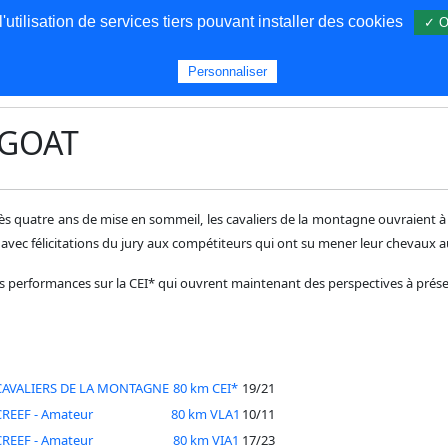
utilisation de services tiers pouvant installer des cookies
✓ O
s
Personnaliser
GOAT
 quatre ans de mise en sommeil, les cavaliers de la montagne ouvraient à n
avec félicitations du jury aux compétiteurs qui ont su mener leur chevaux a
 performances sur la CEI* qui ouvrent maintenant des perspectives à présent
CAVALIERS DE LA MONTAGNE
80 km CEI*
19/21
REEF - Amateur
80 km VLA1
10/11
REEF - Amateur
80 km VIA1
17/23