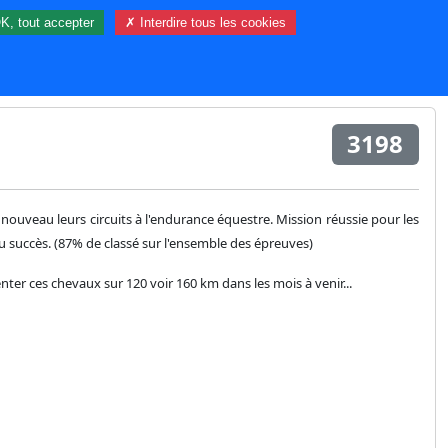
K, tout accepter
✗ Interdire tous les cookies
10 visiteur(s) et 0 membre(s) en ligne.
3198
ouveau leurs circuits à l'endurance équestre. Mission réussie pour les
u succès. (87% de classé sur l'ensemble des épreuves)
er ces chevaux sur 120 voir 160 km dans les mois à venir...