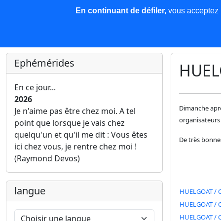
En continuant de défiler,
vous acceptez l'
COREMA
Les nouvelles
Base de données
Plu
Finir c'est gagner !
Ephémérides
HUEL
En ce jour...
2026
Dimanche après
Je n'aime pas être chez moi. A tel
organisateurs 
point que lorsque je vais chez
quelqu'un et qu'il me dit : Vous êtes
De très bonnes
ici chez vous, je rentre chez moi !
(Raymond Devos)
langue
HUELGOAT / 
HUELGOAT / C
HUELGOAT / C