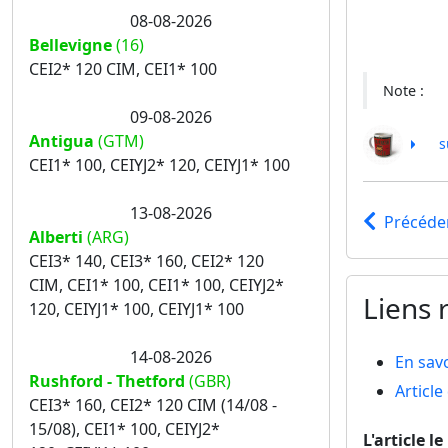
08-08-2026
Bellevigne
(16)
CEI2* 120 CIM, CEI1* 100
Note :
09-08-2026
Antigua
(GTM)
s
CEI1* 100, CEIYJ2* 120, CEIYJ1* 100
13-08-2026
Précéde
Alberti
(ARG)
CEI3* 140, CEI3* 160, CEI2* 120
CIM, CEI1* 100, CEI1* 100, CEIYJ2*
Liens r
120, CEIYJ1* 100, CEIYJ1* 100
14-08-2026
En savo
Rushford - Thetford
(GBR)
Articl
CEI3* 160, CEI2* 120 CIM (14/08 -
15/08), CEI1* 100, CEIYJ2*
L'article l