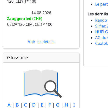
120, CEIYJ1* 100
Le pert
14-08-2026
Les derniè
Zauggenried
(CHE)
Rando 
CEI2* 120 CIM, CEI1* 100
Silfiac
HUELG
AG du 
Voir les détails
Coatél
Glossaire
A
|
B
|
C
|
D
|
E
|
F
|
G
|
H
|
I