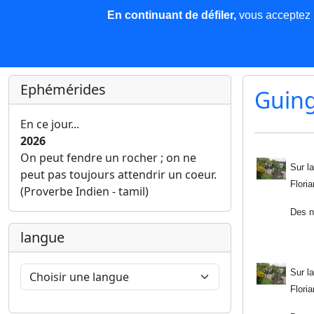
En continuant de défiler,
vous acceptez l'
COREMA
Les nouvelles
Base de données
Plu
Finir c'est gagner !
Ephémérides
Guin
En ce jour...
2026
On peut fendre un rocher ; on ne
Sur l
peut pas toujours attendrir un coeur.
Floria
(Proverbe Indien - tamil)
Des n
langue
Sur l
Floria