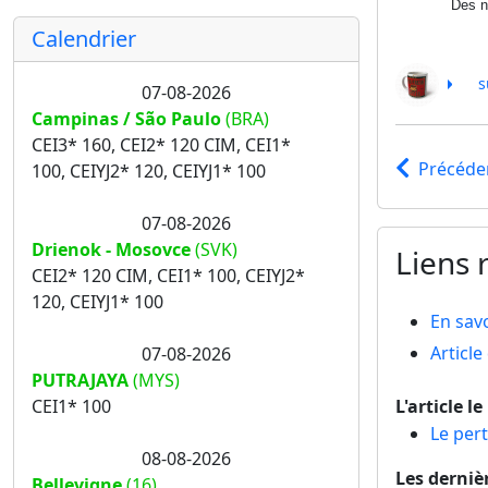
Des n
Calendrier
s
07-08-2026
Campinas / São Paulo
(BRA)
CEI3* 160, CEI2* 120 CIM, CEI1*
Précéde
100, CEIYJ2* 120, CEIYJ1* 100
07-08-2026
Drienok - Mosovce
(SVK)
Liens r
CEI2* 120 CIM, CEI1* 100, CEIYJ2*
120, CEIYJ1* 100
En savo
Articl
07-08-2026
PUTRAJAYA
(MYS)
CEI1* 100
L'article l
Le pert
08-08-2026
Les derniè
Bellevigne
(16)