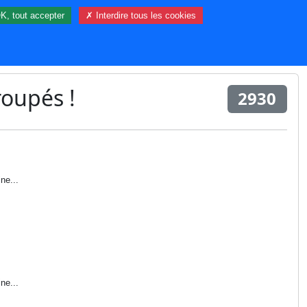
K, tout accepter
✗ Interdire tous les cookies
98 visiteur(s) et 0 membre(s) en ligne.
roupés !
2930
ne...
ne...