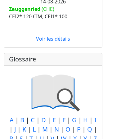
14-08-2026
Zauggenried
(CHE)
CEI2* 120 CIM, CEI1* 100
Voir les détails
Glossaire
A
|
B
|
C
|
D
|
E
|
F
|
G
|
H
|
I
|
J
|
K
|
L
|
M
|
N
|
O
|
P
|
Q
|
R
|
S
|
T
|
U
|
V
|
W
|
X
|
Y
|
Z