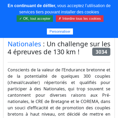
En continuant de défiler,
vous acceptez l'utilisation de
COREMA
services tiers pouvant installer des cookies
✓ OK, tout accepter
✗ Interdire tous les cookies
Plus de contenu
Personnaliser
Nationales
: Un challenge sur les
4 épreuves de 130 km !
3034
Conscients de la valeur de l’Endurance bretonne et
de la potentialité de quelques 300 couples
(cheval/cavalier) répertoriés et qualifiés pour
participer à des Nationales, qui trop souvent se
cantonnent pour diverses raisons aux Pré-
nationales, le CRE de Bretagne et le COREMA, dans
un souci d’efficacité et de promotion des couples
bretons à haut niveau, ont décidé de mettre en