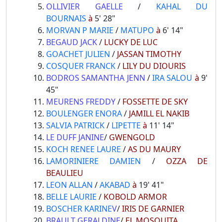
OLLIVIER GAELLE
/
KAHAL DU
BOURNAIS
à
5' 28"
MORVAN P MARIE
/
MATUPO
à
6' 14"
BEGAUD JACK
/
LUCKY DE LUC
GOACHET JULIEN
/
JASSAN TIMOTHY
COSQUER FRANCK
/
LILY DU DIOURIS
BODROS SAMANTHA JENN
/
IRA SALOU
à
9'
45"
MEURENS FREDDY
/
FOSSETTE DE SKY
BOULENGER ENORA
/
JAMILL EL NAKIB
SALVIA PATRICK
/
LIPETTE
à
11' 14"
LE DUFF JANINE
/
GWENGOLD
KOCH RENEE LAURE
/
AS DU MAURY
LAMORINIERE DAMIEN
/
OZZA DE
BEAULIEU
LEON ALLAN
/
AKABAD
à
19' 41"
BELLE LAURIE
/
KOBOLD ARMOR
BOSCHER KARINE
V
/
IRIS DE GARNIER
BRAULT GERALDINE
/
EL MOSQUITA