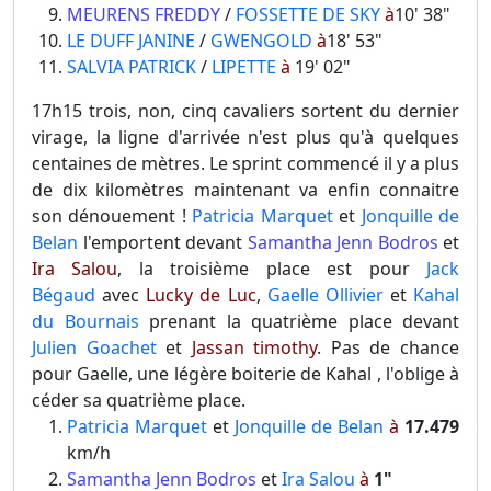
MEURENS FREDDY
/
FOSSETTE DE SKY
à
10' 38"
LE DUFF JANINE
/
GWENGOLD
à
18' 53"
SALVIA PATRICK
/
LIPETTE
à
19' 02"
17h15 trois, non, cinq cavaliers sortent du dernier
virage, la ligne d'arrivée n'est plus qu'à quelques
centaines de mètres. Le sprint commencé il y a plus
de dix kilomètres maintenant va enfin connaitre
son dénouement !
Patricia Marquet
et
Jonquille de
Belan
l'emportent devant
Samantha Jenn Bodros
et
Ira Salou
, la troisième place est pour
Jack
Bégaud
avec
Lucky de Luc
,
Gaelle Ollivier
et
Kahal
du Bournais
prenant la quatrième place devant
Julien Goachet
et
Jassan timothy
. Pas de chance
pour Gaelle, une légère boiterie de Kahal , l'oblige à
céder sa quatrième place.
Patricia Marquet
et
Jonquille de Belan
à
17.479
km/h
Samantha Jenn Bodros
et
Ira Salou
à
1"