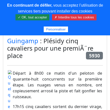
En continuant de défiler,
vous acceptez l'utilisation de
COREMA
services tiers pouvant installer des cookies
✓ OK, tout accepter
✗ Interdire tous les cookies
Plus de contenu
Personnaliser
Guingamp
: Plésidy cinq
cavaliers pour une premiÃ¨re
place
5930
Départ à 8h00 ce matin d'un peloton de
quarante-huit concurrents sur la première
étape. Les nuages venus en nombre, ont
copieusement arrosé la piste et fait gonfler les
ruisseaux.
17h15 cinq cavaliers sortent du dernier virage,