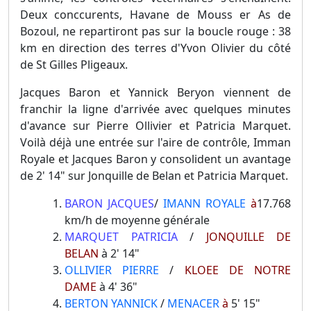
Deux conccurents, Havane de Mouss er As de
Bozoul, ne repartiront pas sur la boucle rouge : 38
km en direction des terres d'Yvon Olivier du côté
de St Gilles Pligeaux.
Jacques Baron et Yannick Beryon viennent de
franchir la ligne d'arrivée avec quelques minutes
d'avance sur Pierre Ollivier et Patricia Marquet.
Voilà déjà une entrée sur l'aire de contrôle, Imman
Royale et Jacques Baron y consolident un avantage
de 2' 14" sur Jonquille de Belan et Patricia Marquet.
BARON JACQUES
/
IMANN ROYALE
à
17.768
km/h de moyenne générale
MARQUET PATRICIA
/
JONQUILLE DE
BELAN
à 2' 14"
OLLIVIER PIERRE
/
KLOEE DE NOTRE
DAME
à 4' 36"
BERTON YANNICK
/
MENACER
à
5' 15"