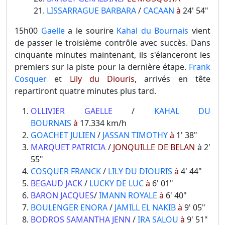
LISSARRAGUE BARBARA
/
CACAAN
à
24' 54"
15h00
Gaelle
a le sourire
Kahal du Bournais
vient
de passer le troisième contrôle avec succès. Dans
cinquante minutes maintenant, ils s'élanceront les
premiers sur la piste pour la dernière étape.
Frank
Cosquer
et
Lily du Diouris
, arrivés en tête
repartiront quatre minutes plus tard.
OLLIVIER GAELLE
/
KAHAL DU
BOURNAIS
à
17.334 km/h
GOACHET JULIEN
/
JASSAN TIMOTHY
à
1' 38"
MARQUET PATRICIA
/
JONQUILLE DE BELAN
à 2'
55"
COSQUER FRANCK
/
LILY DU DIOURIS
à
4' 44"
BEGAUD JACK
/
LUCKY DE LUC
à
6' 01"
BARON JACQUES
/
IMANN ROYALE
à
6' 40"
BOULENGER ENORA
/
JAMILL EL NAKIB
à
9' 05"
BODROS SAMANTHA JENN
/
IRA SALOU
à
9' 51"