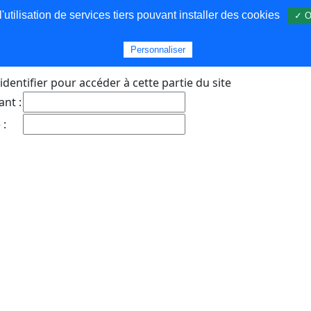
utilisation de services tiers pouvant installer des cookies
✓ O
s
Personnaliser
identifier pour accéder à cette partie du site
ant :
 :