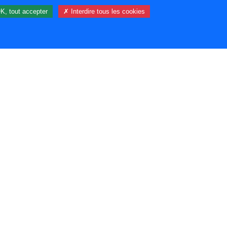
K, tout accepter
✗ Interdire tous les cookies
18 visiteur(s) et 1 membre(s) en ligne.