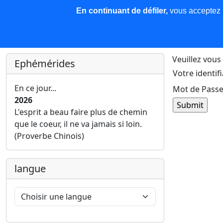
En continuant de défiler,
vous acceptez l'
COREMA
Les nouvelles
Base de données
Plu
Finir c'est gagner !
Veuillez vous 
Ephémérides
Votre identifi
En ce jour...
Mot de Passe
2026
L'esprit a beau faire plus de chemin
que le coeur, il ne va jamais si loin.
(Proverbe Chinois)
langue