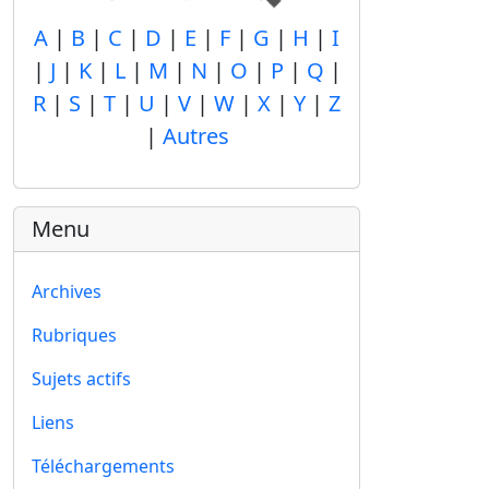
A
|
B
|
C
|
D
|
E
|
F
|
G
|
H
|
I
|
J
|
K
|
L
|
M
|
N
|
O
|
P
|
Q
|
R
|
S
|
T
|
U
|
V
|
W
|
X
|
Y
|
Z
|
Autres
Menu
Archives
Rubriques
Sujets actifs
Liens
Téléchargements