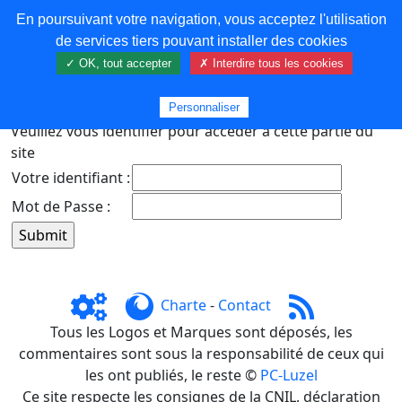
En poursuivant votre navigation, vous acceptez l'utilisation
COREMA
de services tiers pouvant installer des cookies
✓ OK, tout accepter
✗ Interdire tous les cookies
Plus de contenu
Personnaliser
Veuillez vous identifier pour accéder à cette partie du
site
Votre identifiant :
Mot de Passe :
Charte
-
Contact
Tous les Logos et Marques sont déposés, les
commentaires sont sous la responsabilité de ceux qui
les ont publiés, le reste ©
PC-Luzel
Ce site respecte les consignes de la CNIL, déclaration