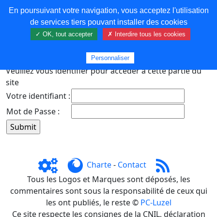
En poursuivant votre navigation, vous acceptez l'utilisation
COREMA
de services tiers pouvant installer des cookies
✓ OK, tout accepter
✗ Interdire tous les cookies
Plus de contenu
Personnaliser
Veuillez vous identifier pour accéder à cette partie du
site
Votre identifiant :
Mot de Passe :
Charte
-
Contact
Tous les Logos et Marques sont déposés, les
commentaires sont sous la responsabilité de ceux qui
les ont publiés, le reste ©
PC-Luzel
Ce site respecte les consignes de la CNIL, déclaration