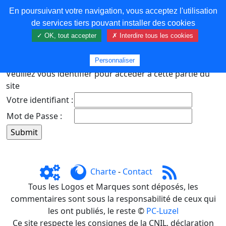
En poursuivant votre navigation, vous acceptez l'utilisation
COREMA
de services tiers pouvant installer des cookies
✓ OK, tout accepter
✗ Interdire tous les cookies
Plus de contenu
Personnaliser
Veuillez vous identifier pour accéder à cette partie du
site
Votre identifiant :
Mot de Passe :
Charte
-
Contact
Tous les Logos et Marques sont déposés, les
commentaires sont sous la responsabilité de ceux qui
les ont publiés, le reste ©
PC-Luzel
Ce site respecte les consignes de la CNIL, déclaration