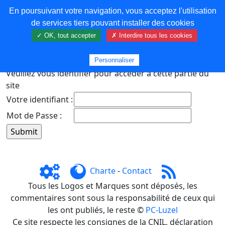
En poursuivant votre navigation, vous acceptez l'utilisation
COREMA
de services tiers pouvant installer des cookies
✓ OK, tout accepter
✗ Interdire tous les cookies
Plus de contenu
Personnaliser
Veuillez vous identifier pour accéder à cette partie du
site
Votre identifiant :
Mot de Passe :
Charte
-
Contact
Tous les Logos et Marques sont déposés, les
commentaires sont sous la responsabilité de ceux qui
les ont publiés, le reste ©
PC-Luzel
Ce site respecte les consignes de la CNIL, déclaration