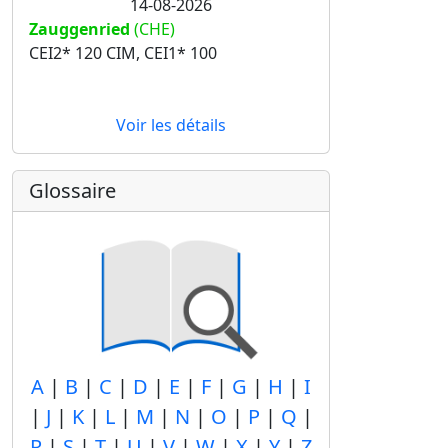
14-08-2026
Zauggenried
(CHE)
CEI2* 120 CIM, CEI1* 100
Voir les détails
Glossaire
A
|
B
|
C
|
D
|
E
|
F
|
G
|
H
|
I
|
J
|
K
|
L
|
M
|
N
|
O
|
P
|
Q
|
R
|
S
|
T
|
U
|
V
|
W
|
X
|
Y
|
Z