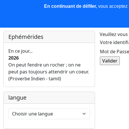
En continuant de défiler,
vous acceptez l'
COREMA
Les nouvelles
Base de données
Plu
Finir c'est gagner !
Veuillez vous 
Ephémérides
Votre identifi
En ce jour...
Mot de Passe
2026
On peut fendre un rocher ; on ne
peut pas toujours attendrir un coeur.
(Proverbe Indien - tamil)
langue