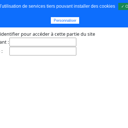
utilisation de services tiers pouvant installer des cookies
✓ O
s
Personnaliser
identifier pour accéder à cette partie du site
ant :
 :