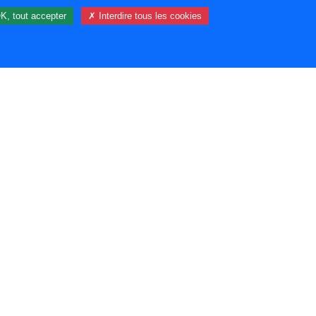
K, tout accepter
✗ Interdire tous les cookies
95 visiteur(s) et 0 membre(s) en ligne.