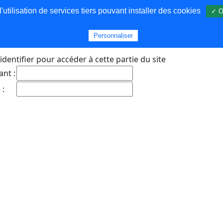
utilisation de services tiers pouvant installer des cookies
✓ O
s
Personnaliser
identifier pour accéder à cette partie du site
ant :
 :