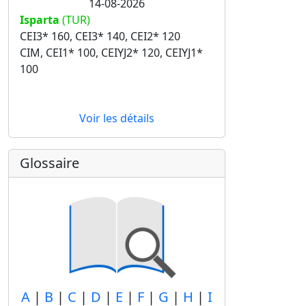
14-08-2026
Isparta
(TUR)
CEI3* 160, CEI3* 140, CEI2* 120
CIM, CEI1* 100, CEIYJ2* 120, CEIYJ1*
100
Voir les détails
Glossaire
A
|
B
|
C
|
D
|
E
|
F
|
G
|
H
|
I