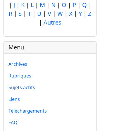
|
J
|
K
|
L
|
M
|
N
|
O
|
P
|
Q
|
R
|
S
|
T
|
U
|
V
|
W
|
X
|
Y
|
Z
|
Autres
Menu
Archives
Rubriques
Sujets actifs
Liens
Téléchargements
FAQ