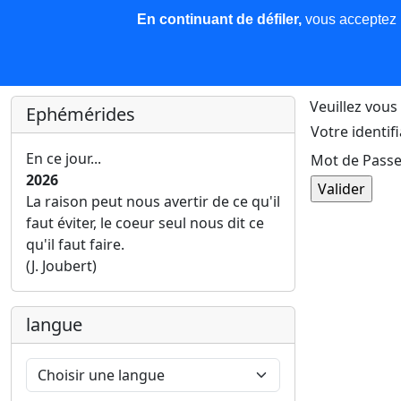
En continuant de défiler,
vous acceptez l'
COREMA
Les nouvelles
Base de données
Plu
Finir c'est gagner !
Veuillez vous 
Ephémérides
Votre identifi
En ce jour...
Mot de Passe
2026
La raison peut nous avertir de ce qu'il
faut éviter, le coeur seul nous dit ce
qu'il faut faire.
(J. Joubert)
langue