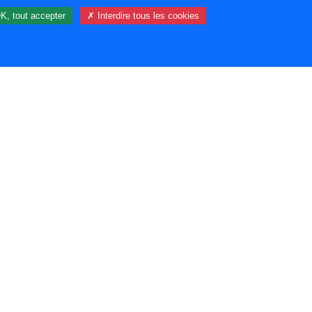
K, tout accepter
✗ Interdire tous les cookies
7 visiteur(s) et 0 membre(s) en ligne.