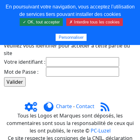
En poursuivant votre navigation, vous acceptez l'utilisation
COREMA
de services tiers pouvant installer des cookies
✓ OK, tout accepter
✗ Interdire tous les cookies
Plus de contenu
Personnaliser
Veuillez vous identifier pour accéder à cette partie du
site
Votre identifiant :
Mot de Passe :
Charte
-
Contact
Tous les Logos et Marques sont déposés, les
commentaires sont sous la responsabilité de ceux qui
les ont publiés, le reste ©
PC-Luzel
Ce site respecte les consignes de la CNIL, déclaration