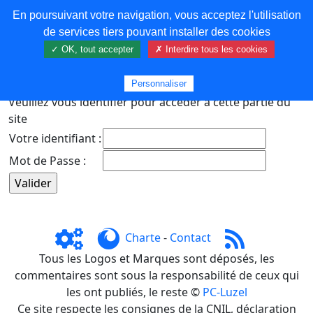
En poursuivant votre navigation, vous acceptez l'utilisation
COREMA
de services tiers pouvant installer des cookies
✓ OK, tout accepter
✗ Interdire tous les cookies
Plus de contenu
Personnaliser
Veuillez vous identifier pour accéder à cette partie du
site
Votre identifiant :
Mot de Passe :
Charte
-
Contact
Tous les Logos et Marques sont déposés, les
commentaires sont sous la responsabilité de ceux qui
les ont publiés, le reste ©
PC-Luzel
Ce site respecte les consignes de la CNIL, déclaration