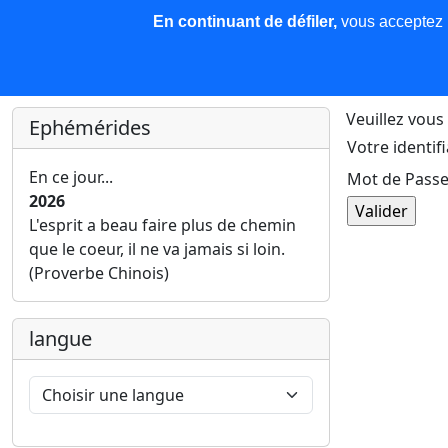
En continuant de défiler,
vous acceptez l'
COREMA
Les nouvelles
Base de données
Plu
Finir c'est gagner !
Veuillez vous 
Ephémérides
Votre identifi
En ce jour...
Mot de Passe
2026
L'esprit a beau faire plus de chemin
que le coeur, il ne va jamais si loin.
(Proverbe Chinois)
langue