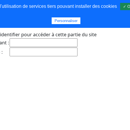
utilisation de services tiers pouvant installer des cookies
✓ O
s
Personnaliser
identifier pour accéder à cette partie du site
ant :
 :