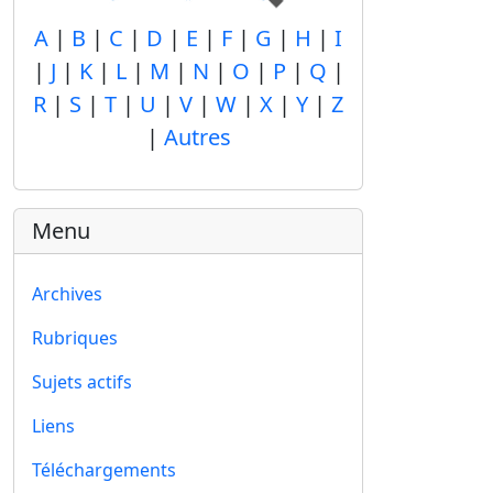
A
|
B
|
C
|
D
|
E
|
F
|
G
|
H
|
I
|
J
|
K
|
L
|
M
|
N
|
O
|
P
|
Q
|
R
|
S
|
T
|
U
|
V
|
W
|
X
|
Y
|
Z
|
Autres
Menu
Archives
Rubriques
Sujets actifs
Liens
Téléchargements