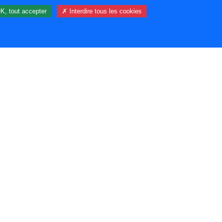
K, tout accepter
✗ Interdire tous les cookies
18 visiteur(s) et 0 membre(s) en ligne.