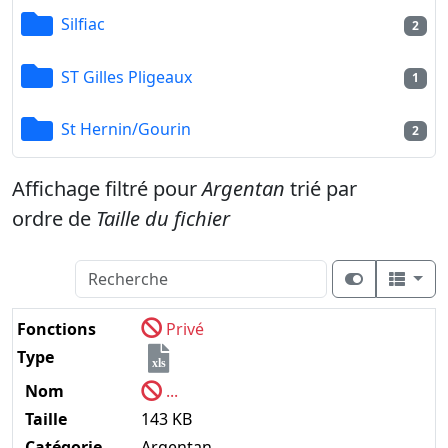
Silfiac
2
ST Gilles Pligeaux
1
St Hernin/Gourin
2
Affichage filtré pour
Argentan
trié par
ordre de
Taille du fichier
Fonctions
Privé
Type
xls
Nom
...
Taille
143 KB
Catégorie
Argentan