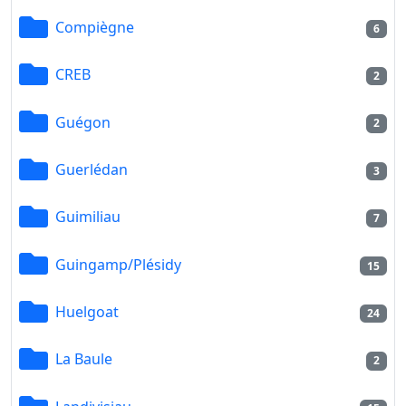
Compiègne
6
CREB
2
Guégon
2
Guerlédan
3
Guimiliau
7
Guingamp/Plésidy
15
Huelgoat
24
La Baule
2