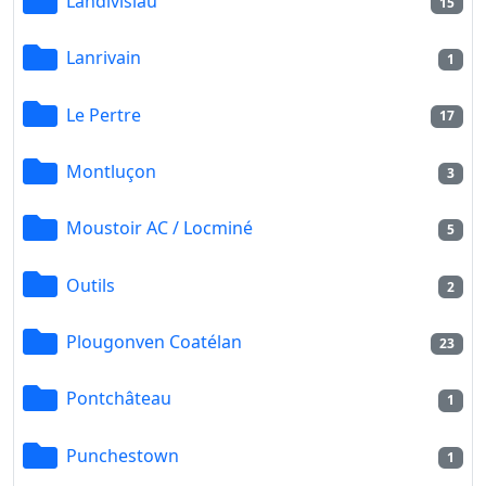
Landivisiau
15
Lanrivain
1
Le Pertre
17
Montluçon
3
Moustoir AC / Locminé
5
Outils
2
Plougonven Coatélan
23
Pontchâteau
1
Punchestown
1