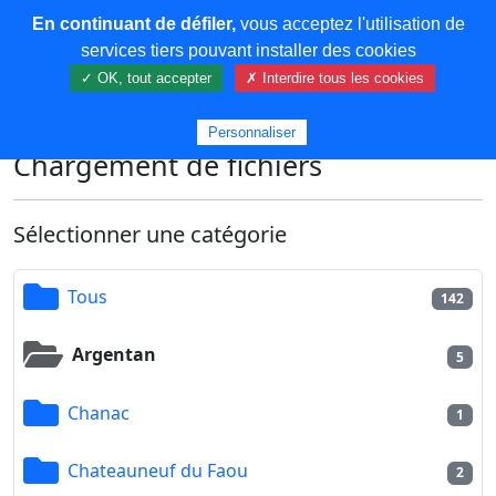
En continuant de défiler,
vous acceptez l'utilisation de
COREMA
services tiers pouvant installer des cookies
✓ OK, tout accepter
✗ Interdire tous les cookies
Plus de contenu
Personnaliser
Chargement de fichiers
Sélectionner une catégorie
Tous
142
Argentan
5
Chanac
1
Chateauneuf du Faou
2