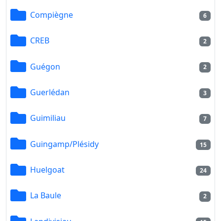
Compiègne
6
CREB
2
Guégon
2
Guerlédan
3
Guimiliau
7
Guingamp/Plésidy
15
Huelgoat
24
La Baule
2