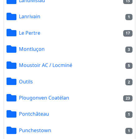
Landivisiau
15
Lanrivain
1
Le Pertre
17
Montluçon
3
Moustoir AC / Locminé
5
Outils
2
Plougonven Coatélan
23
Pontchâteau
1
Punchestown
1