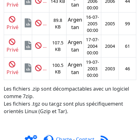
...
143 KB
2006
2006
44
xls
Privé
tan
00:00
16-07-
Argen
89.8
...
2005
2005
99
xls
Privé
KB
tan
00:00
17-07-
Argen
107.5
...
2004
2004
61
xls
Privé
KB
tan
00:00
19-07-
Argen
100.5
...
2003
2003
46
xls
Privé
KB
tan
00:00
Les fichiers .zip sont décompactables avec un logiciel
comme 7zip.
Les fichiers .tgz ou tar.gz sont plus spécifiquement
orientés Linux (Gzip et Tar).
Charte
-
Contact