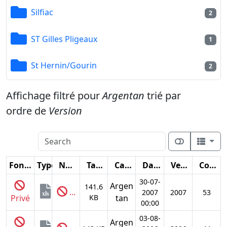
Silfiac
2
ST Gilles Pligeaux
1
St Hernin/Gourin
2
Affichage filtré pour
Argentan
trié par
ordre de
Version
Fonctions
Type
Nom
Taille
Catégorie
Date
Version
Compteur
30-07-
Argen
141.6
...
2007
2007
53
xls
Privé
KB
tan
00:00
03-08-
Argen