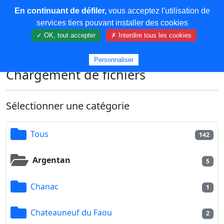
En continuant de défiler,
vous acceptez l'utilisation de
COREMA
services tiers pouvant installer des cookies
✓ OK, tout accepter
✗ Interdire tous les cookies
Plus de contenu
Personnaliser
Chargement de fichiers
Sélectionner une catégorie
Tous
142
Argentan
5
Chanac
1
Chateauneuf du Faou
2