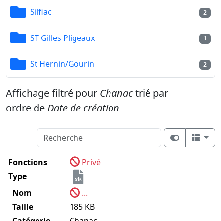
Silfiac
2
ST Gilles Pligeaux
1
St Hernin/Gourin
2
Affichage filtré pour
Chanac
trié par
ordre de
Date de création
Fonctions
Privé
Type
xls
Nom
...
Taille
185 KB
Catégorie
Chanac