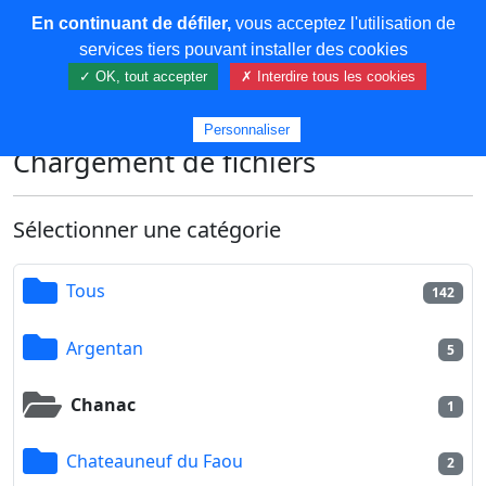
En continuant de défiler,
vous acceptez l'utilisation de
COREMA
services tiers pouvant installer des cookies
✓ OK, tout accepter
✗ Interdire tous les cookies
Plus de contenu
Personnaliser
Chargement de fichiers
Sélectionner une catégorie
Tous
142
Argentan
5
Chanac
1
Chateauneuf du Faou
2