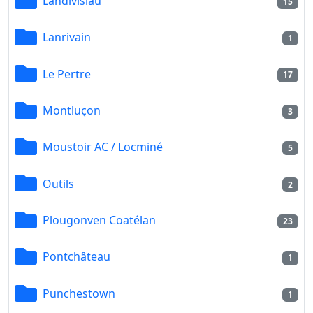
Landivisiau
15
Lanrivain
1
Le Pertre
17
Montluçon
3
Moustoir AC / Locminé
5
Outils
2
Plougonven Coatélan
23
Pontchâteau
1
Punchestown
1