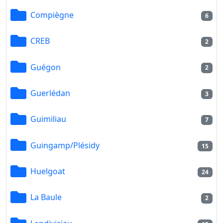
Compiègne
6
CREB
2
Guégon
2
Guerlédan
3
Guimiliau
7
Guingamp/Plésidy
15
Huelgoat
24
La Baule
2