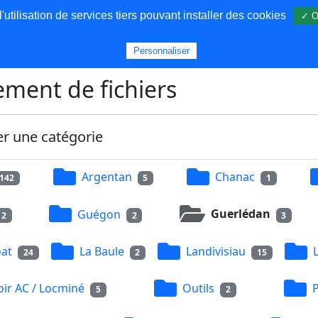
utilisation de services tiers pouvant installer des cookies
✓ O
s
Personnaliser
ment de fichiers
er une catégorie
Argentan
Chanac
142
5
1
Guégon
Guerlédan
2
2
3
at
La Baule
Landivisiau
24
2
15
ir AC / Locminé
Outils
5
2