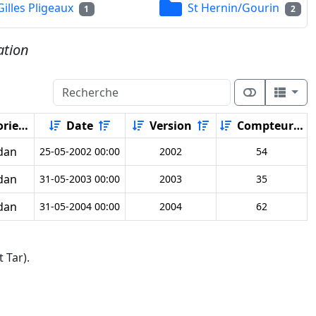
Gilles Pligeaux
St Hernin/Gourin
1
2
ation
rie
Date
Version
Compteur
dan
25-05-2002 00:00
2002
54
dan
31-05-2003 00:00
2003
35
dan
31-05-2004 00:00
2004
62
 Tar).