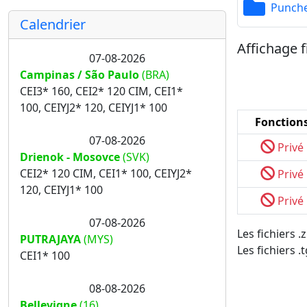
Punch
Calendrier
Affichage f
07-08-2026
Campinas / São Paulo
(BRA)
CEI3* 160, CEI2* 120 CIM, CEI1*
100, CEIYJ2* 120, CEIYJ1* 100
Fonction
07-08-2026
Privé
Drienok - Mosovce
(SVK)
CEI2* 120 CIM, CEI1* 100, CEIYJ2*
Privé
120, CEIYJ1* 100
Privé
07-08-2026
Les fichiers 
PUTRAJAYA
(MYS)
Les fichiers .
CEI1* 100
08-08-2026
Bellevigne
(16)