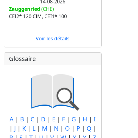
14-08-2026
Zauggenried
(CHE)
CEI2* 120 CIM, CEI1* 100
Voir les détails
Glossaire
A
|
B
|
C
|
D
|
E
|
F
|
G
|
H
|
I
|
J
|
K
|
L
|
M
|
N
|
O
|
P
|
Q
|
R
|
S
|
T
|
U
|
V
|
W
|
X
|
Y
|
Z