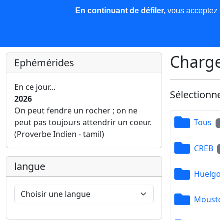
En continuant de défiler,
vous acceptez l'
COREMA
Les nouvelles
Base de données
Plu
Finir c'est gagner !
Charge
Ephémérides
En ce jour...
Sélectionn
2026
On peut fendre un rocher ; on ne
peut pas toujours attendrir un coeur.
Tous
(Proverbe Indien - tamil)
CREB
langue
Huelgo
Mousto