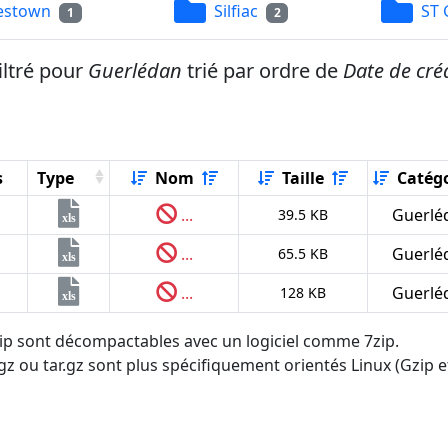
estown
Silfiac
ST 
1
2
iltré pour
Guerlédan
trié par ordre de
Date de cré
s
Type
Nom
Taille
Catégo
...
Guerlé
39.5 KB
xls
...
Guerlé
65.5 KB
xls
...
Guerlé
128 KB
xls
.zip sont décompactables avec un logiciel comme 7zip.
tgz ou tar.gz sont plus spécifiquement orientés Linux (Gzip et