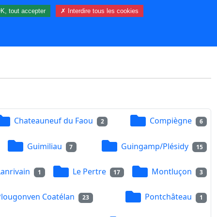
K, tout accepter
✗ Interdire tous les cookies
21 visiteur(s) et 0 membre(s) en ligne.
Chateauneuf du Faou
Compiègne
2
6
Guimiliau
Guingamp/Plésidy
7
15
Lanrivain
Le Pertre
Montluçon
1
17
3
Plougonven Coatélan
Pontchâteau
23
1