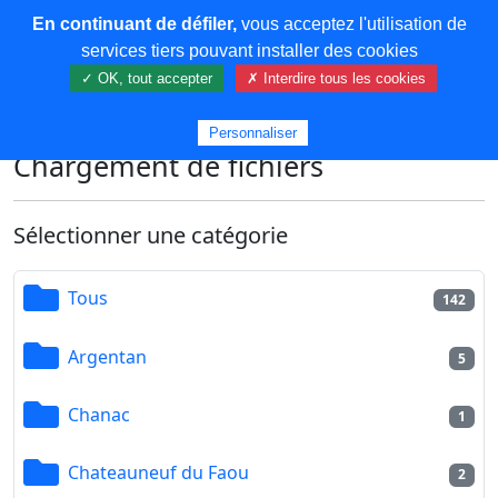
En continuant de défiler,
vous acceptez l'utilisation de
COREMA
services tiers pouvant installer des cookies
✓ OK, tout accepter
✗ Interdire tous les cookies
Plus de contenu
Personnaliser
Chargement de fichiers
Sélectionner une catégorie
Tous
142
Argentan
5
Chanac
1
Chateauneuf du Faou
2