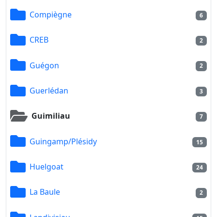
Compiègne
6
CREB
2
Guégon
2
Guerlédan
3
Guimiliau
7
Guingamp/Plésidy
15
Huelgoat
24
La Baule
2