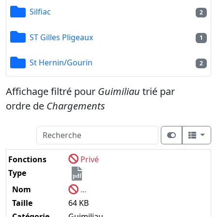
Silfiac
2
ST Gilles Pligeaux
1
St Hernin/Gourin
2
Affichage filtré pour
Guimiliau
trié par
ordre de
Chargements
Fonctions
Privé
Type
pdf
Nom
...
Taille
64 KB
Catégorie
Guimiliau