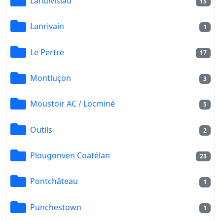
Landivisiau
15
Lanrivain
1
Le Pertre
17
Montluçon
3
Moustoir AC / Locminé
5
Outils
2
Plougonven Coatélan
23
Pontchâteau
1
Punchestown
1