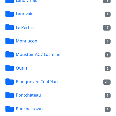
Landivisiau
15
Lanrivain
1
Le Pertre
17
Montluçon
3
Moustoir AC / Locminé
5
Outils
2
Plougonven Coatélan
23
Pontchâteau
1
Punchestown
1