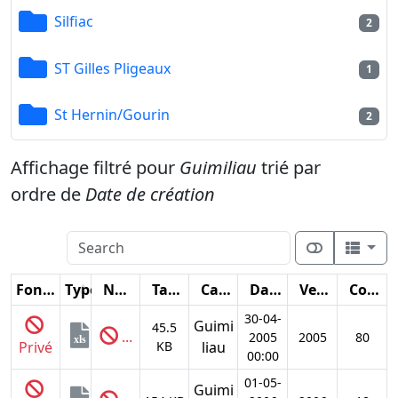
Silfiac
2
ST Gilles Pligeaux
1
St Hernin/Gourin
2
Affichage filtré pour
Guimiliau
trié par
ordre de
Date de création
Fonctions
Type
Nom
Taille
Catégorie
Date
Version
Compteur
30-04-
Guimi
45.5
...
2005
2005
80
xls
Privé
KB
liau
00:00
01-05-
Guimi