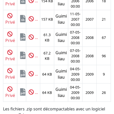
...
154 KB
2006
2006
18
xls
Privé
liau
00:00
11-05-
Guimi
...
157 KB
2007
2007
21
xls
Privé
liau
00:00
07-05-
Guimi
61.3
...
2008
2008
67
pdf
Privé
KB
liau
00:00
07-05-
Guimi
67.2
...
2008
2008
96
pdf
Privé
KB
liau
00:00
04-05-
Guimi
...
64 KB
2009
2009
9
pdf
Privé
liau
00:00
04-05-
Guimi
...
64 KB
2009
2009
26
pdf
Privé
liau
00:00
Les fichiers .zip sont décompactables avec un logiciel