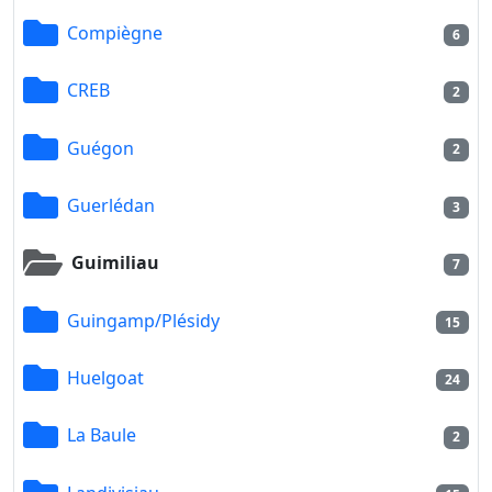
Compiègne
6
CREB
2
Guégon
2
Guerlédan
3
Guimiliau
7
Guingamp/Plésidy
15
Huelgoat
24
La Baule
2