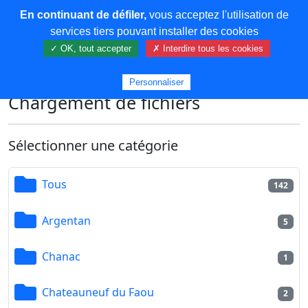
En continuant de défiler,
vous acceptez l'utilisation de
COREMA
services tiers pouvant installer des cookies
✓ OK, tout accepter
✗ Interdire tous les cookies
Plus de contenu
Personnaliser
Chargement de fichiers
Sélectionner une catégorie
Tous
142
Argentan
5
Chanac
1
Chateauneuf du Faou
2