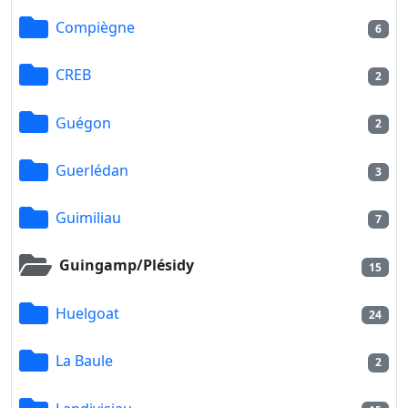
Compiègne
6
CREB
2
Guégon
2
Guerlédan
3
Guimiliau
7
Guingamp/Plésidy
15
Huelgoat
24
La Baule
2