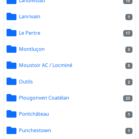
Landivisiau
15
Lanrivain
1
Le Pertre
17
Montluçon
3
Moustoir AC / Locminé
5
Outils
2
Plougonven Coatélan
23
Pontchâteau
1
Punchestown
1