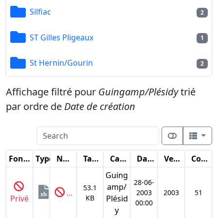
Silfiac
2
ST Gilles Pligeaux
1
St Hernin/Gourin
2
Affichage filtré pour
Guingamp/Plésidy
trié
par ordre de
Date de création
Fonctions
Type
Nom
Taille
Catégorie
Date
Version
Compteur
Guing
28-06-
amp/
53.1
...
2003
2003
51
xls
Privé
KB
Plésid
00:00
y