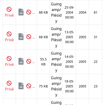
Guing
25-09-
amp/
...
88 KB
2004
2004
81
xls
Privé
Plésid
00:00
y
Guing
13-05-
amp/
...
68 KB
2005
2005
31
xls
Privé
Plésid
00:00
y
Guing
14-05-
amp/
55.5
...
2005
2005
22
xls
Privé
KB
Plésid
00:00
y
Guing
18-05-
amp/
...
75 KB
2005
2005
23
xls
Privé
Plésid
00:00
y
Guing