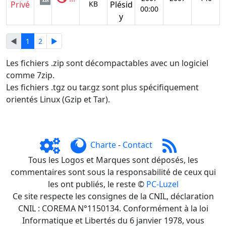
xls
Privé
KB
Plésid
00:00
y
◄
1
2
►
Les fichiers .zip sont décompactables avec un logiciel
comme 7zip.
Les fichiers .tgz ou tar.gz sont plus spécifiquement
orientés Linux (Gzip et Tar).
Charte
-
Contact
Tous les Logos et Marques sont déposés, les
commentaires sont sous la responsabilité de ceux qui
les ont publiés, le reste ©
PC-Luzel
Ce site respecte les consignes de la CNIL, déclaration
CNIL : COREMA N°1150134. Conformément à la loi
Informatique et Libertés du 6 janvier 1978, vous