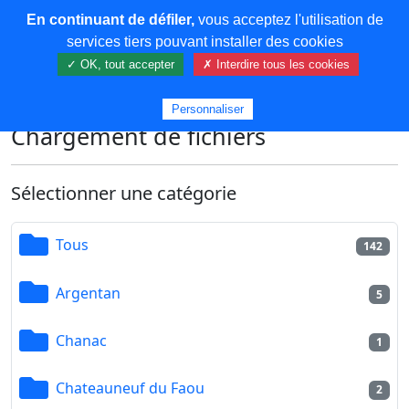
En continuant de défiler,
vous acceptez l'utilisation de
COREMA
services tiers pouvant installer des cookies
✓ OK, tout accepter
✗ Interdire tous les cookies
Plus de contenu
Personnaliser
Chargement de fichiers
Sélectionner une catégorie
Tous
142
Argentan
5
Chanac
1
Chateauneuf du Faou
2