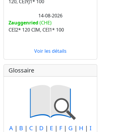
120, CEIYJ1* 100
14-08-2026
Zauggenried
(CHE)
CEI2* 120 CIM, CEI1* 100
Voir les détails
Glossaire
A
|
B
|
C
|
D
|
E
|
F
|
G
|
H
|
I