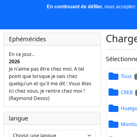
En continuant de défiler,
vous acceptez l'
COREMA
Les nouvelles
Base de données
Plu
Finir c'est gagner !
Charge
Ephémérides
En ce jour...
Sélectionn
2026
Je n'aime pas être chez moi. A tel
point que lorsque je vais chez
Tous
quelqu'un et qu'il me dit : Vous êtes
ici chez vous, je rentre chez moi !
CREB
(Raymond Devos)
Huelgo
langue
Montl