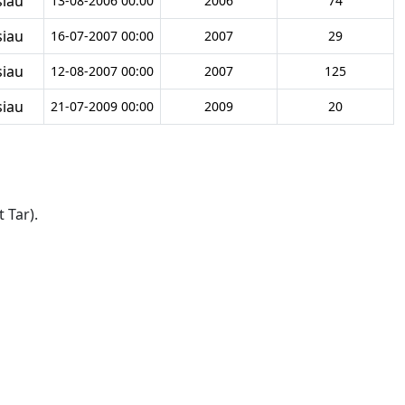
siau
13-08-2006 00:00
2006
74
siau
16-07-2007 00:00
2007
29
siau
12-08-2007 00:00
2007
125
siau
21-07-2009 00:00
2009
20
 Tar).