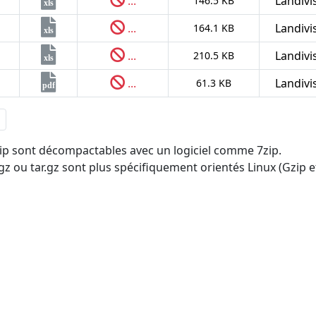
...
Landivi
146.5 KB
xls
...
Landivi
164.1 KB
xls
...
Landivi
210.5 KB
xls
...
Landivi
61.3 KB
pdf
.zip sont décompactables avec un logiciel comme 7zip.
tgz ou tar.gz sont plus spécifiquement orientés Linux (Gzip et