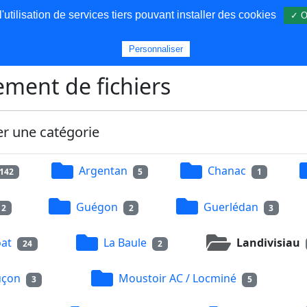
utilisation de services tiers pouvant installer des cookies
✓ O
s
Personnaliser
ment de fichiers
er une catégorie
Argentan
Chanac
142
5
1
Guégon
Guerlédan
2
2
3
at
La Baule
Landivisiau
24
2
uçon
Moustoir AC / Locminé
3
5