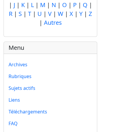
|
J
|
K
|
L
|
M
|
N
|
O
|
P
|
Q
|
R
|
S
|
T
|
U
|
V
|
W
|
X
|
Y
|
Z
|
Autres
Menu
Archives
Rubriques
Sujets actifs
Liens
Téléchargements
FAQ