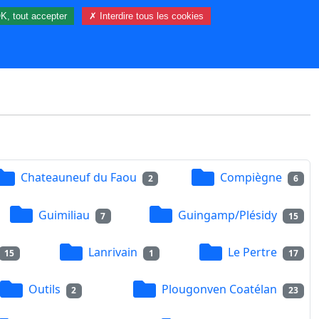
K, tout accepter
✗ Interdire tous les cookies
87 visiteur(s) et 0 membre(s) en ligne.
Chateauneuf du Faou
Compiègne
2
6
Guimiliau
Guingamp/Plésidy
7
15
Lanrivain
Le Pertre
15
1
17
Outils
Plougonven Coatélan
2
23