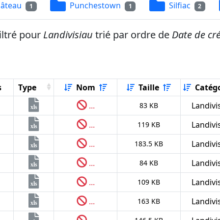
âteau
Punchestown
Silfiac
1
1
2
iltré pour
Landivisiau
trié par ordre de
Date de cr
s
Type
Nom
Taille
Catégo
...
Landivi
83 KB
xls
...
Landivi
119 KB
xls
...
Landivi
183.5 KB
xls
...
Landivi
84 KB
xls
...
Landivi
109 KB
xls
...
Landivi
163 KB
xls