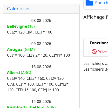
Pontch
Calendrier
Affichage f
08-08-2026
Bellevigne
(16)
CEI2* 120 CIM, CEI1* 100
Fonction
09-08-2026
Antigua
(GTM)
Privé
CEI1* 100, CEIYJ2* 120, CEIYJ1* 100
Les fichiers 
13-08-2026
Les fichiers .
Alberti
(ARG)
CEI3* 140, CEI3* 160, CEI2* 120
CIM, CEI1* 100, CEI1* 100, CEIYJ2*
120, CEIYJ1* 100, CEIYJ1* 100
14-08-2026
Rushford - Thetford
(GBR)