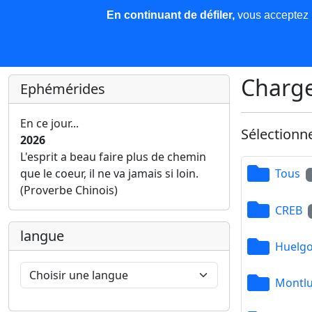
En continuant de défiler,
vous acceptez l'
COREMA
Les nouvelles
Base de données
Plu
Finir c'est gagner !
Charge
Ephémérides
En ce jour...
Sélectionn
2026
L'esprit a beau faire plus de chemin
que le coeur, il ne va jamais si loin.
Tous
(Proverbe Chinois)
CREB
langue
Huelgo
Montl