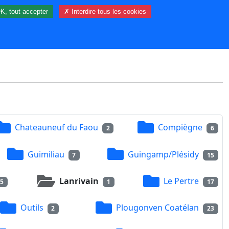
K, tout accepter
✗ Interdire tous les cookies
12 visiteur(s) et 0 membre(s) en ligne.
Chateauneuf du Faou
Compiègne
2
6
Guimiliau
Guingamp/Plésidy
7
15
Lanrivain
Le Pertre
15
1
17
Outils
Plougonven Coatélan
2
23