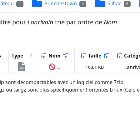
âteau
Punchestown
Silfiac
1
1
2
iltré pour
Lanrivain
trié par ordre de
Nom
s
Type
Nom
Taille
Catégo
...
Lanriv
163.1 KB
xls
.zip sont décompactables avec un logiciel comme 7zip.
tgz ou tar.gz sont plus spécifiquement orientés Linux (Gzip et