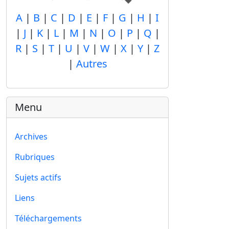
A
|
B
|
C
|
D
|
E
|
F
|
G
|
H
|
I
|
J
|
K
|
L
|
M
|
N
|
O
|
P
|
Q
|
R
|
S
|
T
|
U
|
V
|
W
|
X
|
Y
|
Z
|
Autres
Menu
Archives
Rubriques
Sujets actifs
Liens
Téléchargements