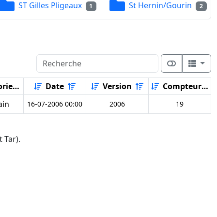
ST Gilles Pligeaux
St Hernin/Gourin
1
2
rie
Date
Version
Compteur
ain
16-07-2006 00:00
2006
19
 Tar).