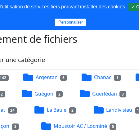
utilisation de services tiers pouvant installer des cookies
✓ O
s
Personnaliser
ment de fichiers
er une catégorie
Argentan
Chanac
142
5
1
Guégon
Guerlédan
2
2
3
at
La Baule
Landivisiau
24
2
uçon
Moustoir AC / Locminé
3
5