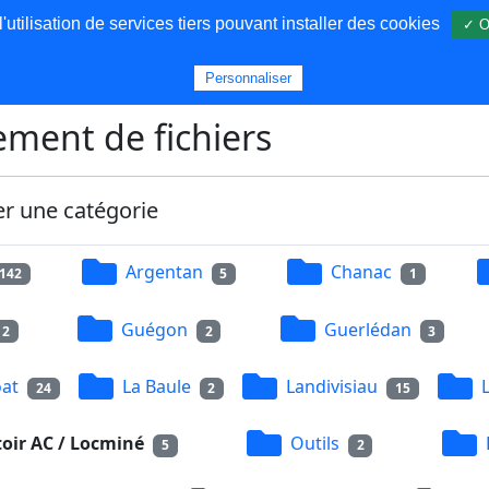
utilisation de services tiers pouvant installer des cookies
✓ O
s
Personnaliser
ment de fichiers
er une catégorie
Argentan
Chanac
142
5
1
Guégon
Guerlédan
2
2
3
at
La Baule
Landivisiau
24
2
15
oir AC / Locminé
Outils
5
2