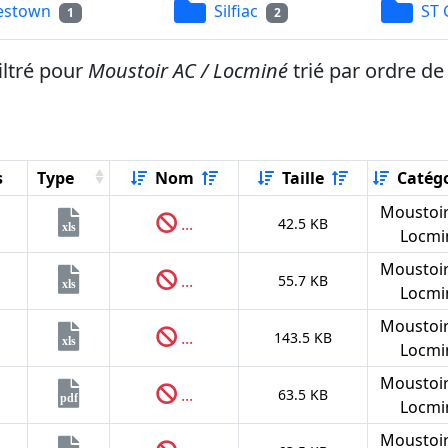
estown
Silfiac
ST 
1
2
iltré pour
Moustoir AC / Locminé
trié par ordre d
s
Type
Nom
Taille
Catégo
Moustoir
...
42.5 KB
xls
Locmi
Moustoir
...
55.7 KB
xls
Locmi
Moustoir
...
143.5 KB
xls
Locmi
Moustoir
...
63.5 KB
pdf
Locmi
Moustoir