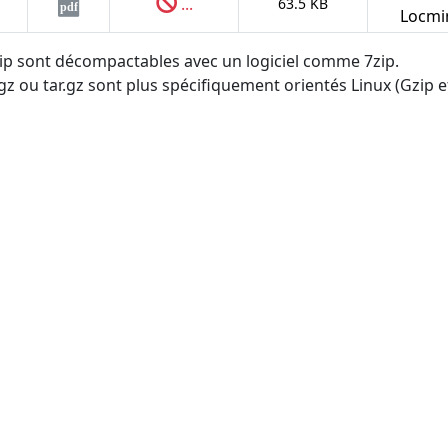
...
63.5 KB
pdf
Locmi
.zip sont décompactables avec un logiciel comme 7zip.
tgz ou tar.gz sont plus spécifiquement orientés Linux (Gzip et