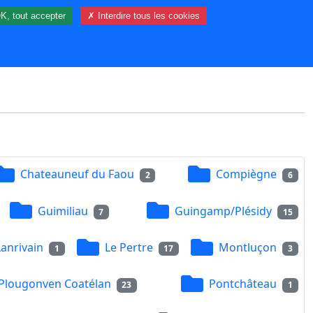
K, tout accepter
✗ Interdire tous les cookies
88 visiteur(s) et 0 membre(s) en ligne.
Chateauneuf du Faou
Compiègne
2
6
Guimiliau
Guingamp/Plésidy
7
15
Lanrivain
Le Pertre
Montluçon
1
17
3
Plougonven Coatélan
Pontchâteau
23
1