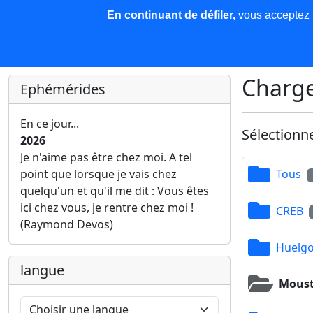
En continuant de défiler,
vous acceptez l'
COREMA
Les nouvelles
Base de données
Plu
Finir c'est gagner !
Charge
Ephémérides
En ce jour...
Sélectionn
2026
Je n'aime pas être chez moi. A tel
point que lorsque je vais chez
Tous
quelqu'un et qu'il me dit : Vous êtes
ici chez vous, je rentre chez moi !
CREB
(Raymond Devos)
Huelgo
langue
Moust