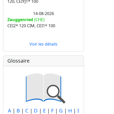
120, CEIYJ1* 100
14-08-2026
Zauggenried
(CHE)
CEI2* 120 CIM, CEI1* 100
Voir les détails
Glossaire
A
|
B
|
C
|
D
|
E
|
F
|
G
|
H
|
I