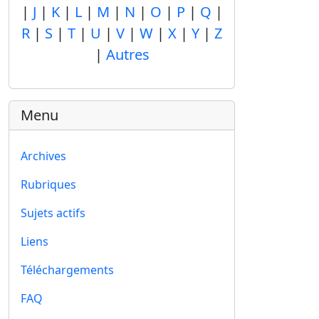
|
J
|
K
|
L
|
M
|
N
|
O
|
P
|
Q
|
R
|
S
|
T
|
U
|
V
|
W
|
X
|
Y
|
Z
|
Autres
Menu
Archives
Rubriques
Sujets actifs
Liens
Téléchargements
FAQ