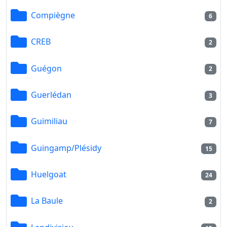
Compiègne
6
CREB
2
Guégon
2
Guerlédan
3
Guimiliau
7
Guingamp/Plésidy
15
Huelgoat
24
La Baule
2