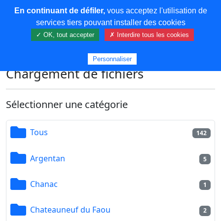
En continuant de défiler,
vous acceptez l'utilisation de
COREMA
services tiers pouvant installer des cookies
✓ OK, tout accepter
✗ Interdire tous les cookies
Plus de contenu
Personnaliser
Chargement de fichiers
Sélectionner une catégorie
Tous
142
Argentan
5
Chanac
1
Chateauneuf du Faou
2