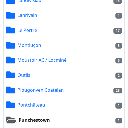
Landivisiau
15
Lanrivain
1
Le Pertre
17
Montluçon
3
Moustoir AC / Locminé
5
Outils
2
Plougonven Coatélan
23
Pontchâteau
1
Punchestown
1