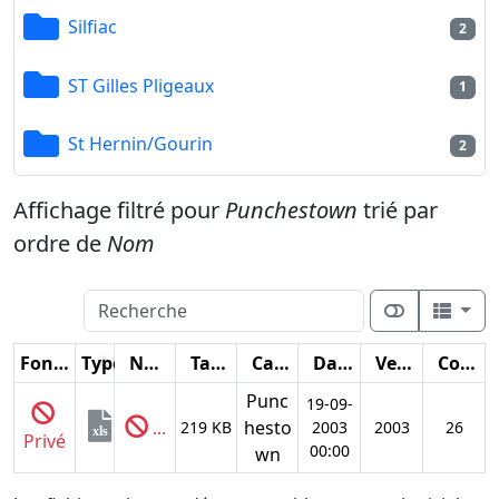
Silfiac
2
ST Gilles Pligeaux
1
St Hernin/Gourin
2
Affichage filtré pour
Punchestown
trié par
ordre de
Nom
Fonctions
Type
Nom
Taille
Catégorie
Date
Version
Compteur
Punc
19-09-
...
hesto
219 KB
2003
2003
26
xls
Privé
00:00
wn