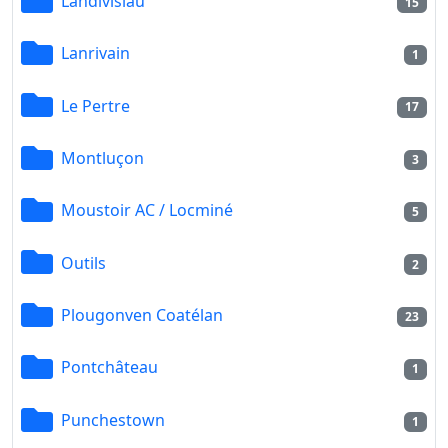
Landivisiau
15
Lanrivain
1
Le Pertre
17
Montluçon
3
Moustoir AC / Locminé
5
Outils
2
Plougonven Coatélan
23
Pontchâteau
1
Punchestown
1