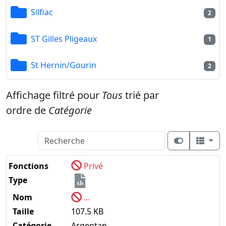
Silfiac
2
ST Gilles Pligeaux
1
St Hernin/Gourin
2
Affichage filtré pour
Tous
trié par
ordre de
Catégorie
Fonctions
Privé
Type
xls
Nom
...
Taille
107.5 KB
Catégorie
Argentan