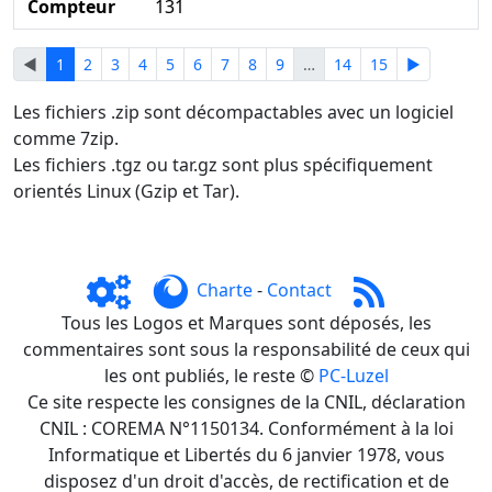
Compteur
131
◄
1
2
3
4
5
6
7
8
9
…
14
15
►
Les fichiers .zip sont décompactables avec un logiciel
comme 7zip.
Les fichiers .tgz ou tar.gz sont plus spécifiquement
orientés Linux (Gzip et Tar).
Charte
-
Contact
Tous les Logos et Marques sont déposés, les
commentaires sont sous la responsabilité de ceux qui
les ont publiés, le reste ©
PC-Luzel
Ce site respecte les consignes de la CNIL, déclaration
CNIL : COREMA N°1150134. Conformément à la loi
Informatique et Libertés du 6 janvier 1978, vous
disposez d'un droit d'accès, de rectification et de