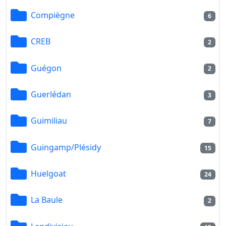
Compiègne
6
CREB
2
Guégon
2
Guerlédan
3
Guimiliau
7
Guingamp/Plésidy
15
Huelgoat
24
La Baule
2