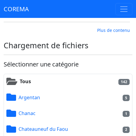
COREMA
Plus de contenu
Chargement de fichiers
Sélectionner une catégorie
Tous
142
Argentan
5
Chanac
1
Chateauneuf du Faou
2