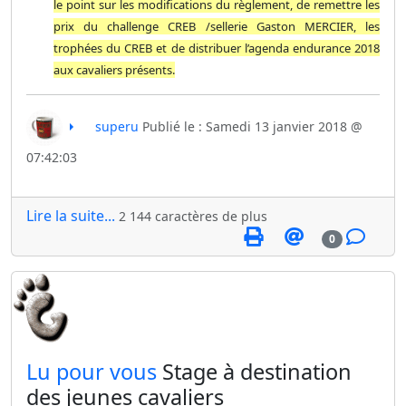
le point sur les modifications du règlement, de remettre les
prix du challenge CREB /sellerie Gaston MERCIER, les
trophées du CREB et de distribuer l’agenda endurance 2018
aux cavaliers présents.
superu
Publié le : Samedi 13 janvier 2018 @
07:42:03
Lire la suite...
2 144 caractères de plus
0
​Lu pour vous
Stage à destination
des jeunes cavaliers