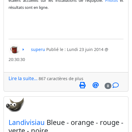
étaient accueillis sur les installations de l'équipole.
Photos
et
résultats sont en ligne.
superu
Publié le : Lundi 23 juin 2014 @
20:30:30
Lire la suite...
867 caractères de plus
0
​Landivisiau
Bleue - orange - rouge -
verte - noire