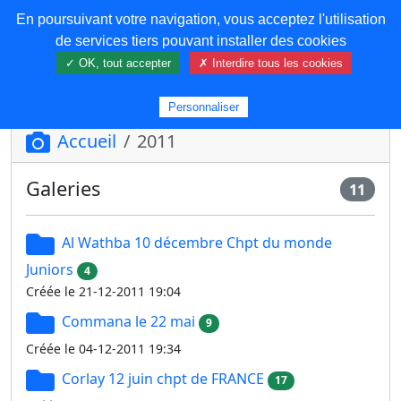
En poursuivant votre navigation, vous acceptez l'utilisation
COREMA
de services tiers pouvant installer des cookies
✓ OK, tout accepter
✗ Interdire tous les cookies
Plus de contenu
Personnaliser
Accueil
2011
Galeries
11
Al Wathba 10 décembre Chpt du monde
Juniors
4
Créée le 21-12-2011 19:04
Commana le 22 mai
9
Créée le 04-12-2011 19:34
Corlay 12 juin chpt de FRANCE
17