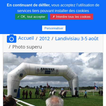
En continuant de défiler,
vous acceptez l'utilisation de
COREMA
services tiers pouvant installer des cookies
✓ OK, tout accepter
✗ Interdire tous les cookies
Plus de contenu
Personnaliser
Accueil
2012
Landivisiau 3-5 août
Photo superu