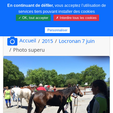
En continuant de défiler,
vous acceptez l'utilisation de
COREMA
services tiers pouvant installer des cookies
✓ OK, tout accepter
✗ Interdire tous les cookies
Plus de contenu
Personnaliser
Accueil
2015
Locronan 7 juin
Photo superu