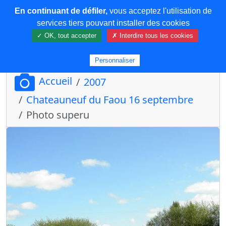
En continuant de défiler,
vous acceptez l'utilisation de
COREMA
services tiers pouvant installer des cookies
✓ OK, tout accepter
✗ Interdire tous les cookies
Plus de contenu
Personnaliser
Accueil
2007
Chateauneuf du Faou 16 septembre
Photo superu