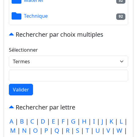
52
Technique
92
Rechercher par choix multiples
Sélectionner
Valider
Rechercher par lettre
A
|
B
|
C
|
D
|
E
|
F
|
G
|
H
|
I
|
J
|
K
|
L
|
M
|
N
|
O
|
P
|
Q
|
R
|
S
|
T
|
U
|
V
|
W
|