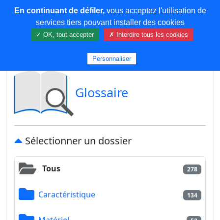
En continuant de défiler,
vous acceptez l'utilisation de
COREMA
services tiers pouvant installer des cookies
✓ OK, tout accepter
✗ Interdire tous les cookies
Plus de contenu
Personnaliser
Glossaire
Sélectionner un dossier
Tous
278
Caractéristique
134
Matériel