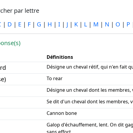
her par lettre
C
|
D
|
E
|
F
|
G
|
H
|
I
|
J
|
K
|
L
|
M
|
N
|
O
|
P
onse(s)
Définitions
rd
Désigne un cheval rétif, qui n'en fait qu
se)
To rear
Désigne un cheval dont les membres, vu
Se dit d'un cheval dont les membres, vu
Cannon bone
Galop d'échauffement, lent. On dit ga
sans effort.