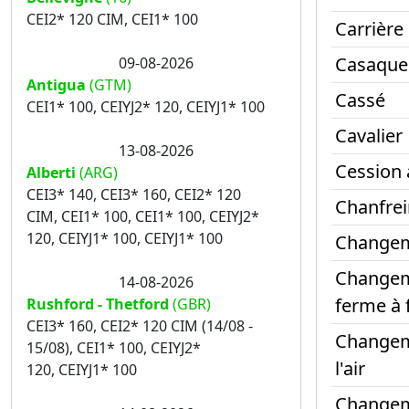
CEI2* 120 CIM, CEI1* 100
Carrière
Casaque
09-08-2026
Antigua
(GTM)
Cassé
CEI1* 100, CEIYJ2* 120, CEIYJ1* 100
Cavalier
13-08-2026
Cession 
Alberti
(ARG)
CEI3* 140, CEI3* 160, CEI2* 120
Chanfrei
CIM, CEI1* 100, CEI1* 100, CEIYJ2*
120, CEIYJ1* 100, CEIYJ1* 100
Changem
Changem
14-08-2026
ferme à
Rushford - Thetford
(GBR)
CEI3* 160, CEI2* 120 CIM (14/08 -
Changem
15/08), CEI1* 100, CEIYJ2*
l'air
120, CEIYJ1* 100
Changem