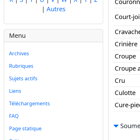
Couronn
|
Autres
Court-joi
Cravach
Menu
Crinière
Archives
Croupe
Rubriques
Croupe 
Sujets actifs
Cru
Liens
Culotte
Téléchargements
Cure-pie
FAQ
Soumet
Page statique