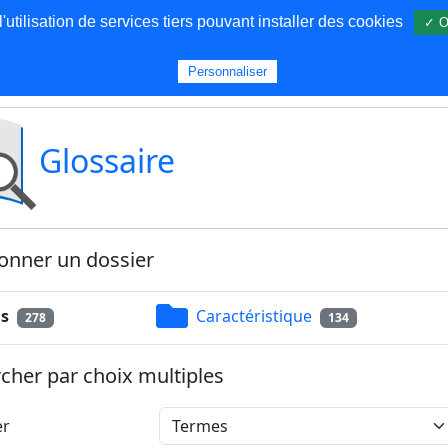
utilisation de services tiers pouvant installer des cookies
✓ O
s
Personnaliser
Glossaire
onner un dossier
s
Caractéristique
278
134
cher par choix multiples
er