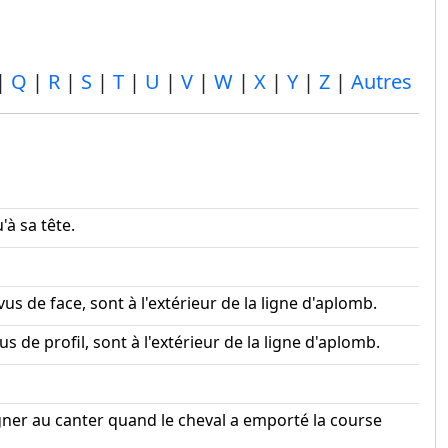
|
Q
|
R
|
S
|
T
|
U
|
V
|
W
|
X
|
Y
|
Z
|
Autres
'à sa tête.
s de face, sont à l'extérieur de la ligne d'aplomb.
s de profil, sont à l'extérieur de la ligne d'aplomb.
gner au canter quand le cheval a emporté la course