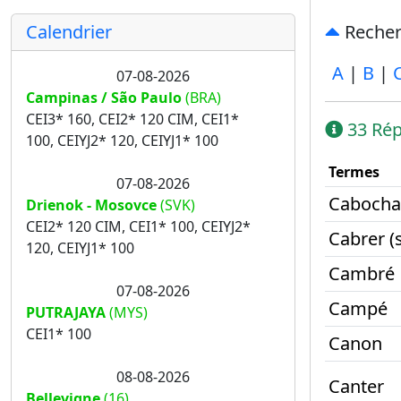
Calendrier
Recherc
A
|
B
|
07-08-2026
Campinas / São Paulo
(BRA)
CEI3* 160, CEI2* 120 CIM, CEI1*
33 Rép
100, CEIYJ2* 120, CEIYJ1* 100
Termes
07-08-2026
Cabocha
Drienok - Mosovce
(SVK)
CEI2* 120 CIM, CEI1* 100, CEIYJ2*
Cabrer (
120, CEIYJ1* 100
Cambré
07-08-2026
Campé
PUTRAJAYA
(MYS)
CEI1* 100
Canon
08-08-2026
Canter
Bellevigne
(16)