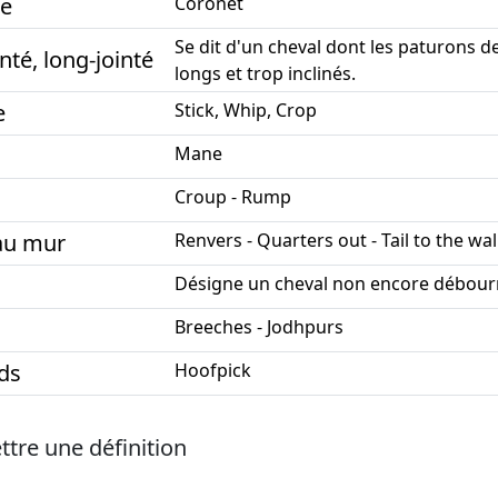
e
Coronet
Se dit d'un cheval dont les paturons d
nté, long-jointé
longs et trop inclinés.
e
Stick, Whip, Crop
Mane
Croup - Rump
au mur
Renvers - Quarters out - Tail to the wal
Désigne un cheval non encore débourré
Breeches - Jodhpurs
ds
Hoofpick
tre une définition