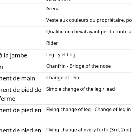
Arena
Veste aux couleurs du propriétaire, por
Qualifie un cheval ayant perdu toute ap
Rider
à la jambe
Leg - yielding
n
Chanfrin - Bridge of the nose
ent de main
Change of rein
ent de pied de
Simple change of the leg / lead
 ferme
ent de pied en
Flying change of leg - Change of leg in 
ent de pied en
Flying change at every forth (3rd, 2nd)