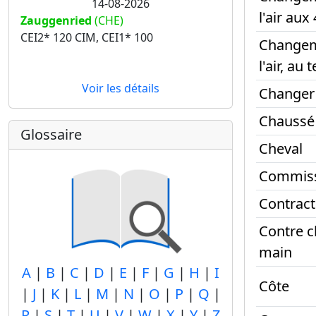
14-08-2026
l'air aux
Zauggenried
(CHE)
CEI2* 120 CIM, CEI1* 100
Changem
l'air, au
Voir les détails
Changer
Chaussé
Glossaire
Cheval
Commiss
Contract
Contre 
main
A
|
B
|
C
|
D
|
E
|
F
|
G
|
H
|
I
Côte
|
J
|
K
|
L
|
M
|
N
|
O
|
P
|
Q
|
R
|
S
|
T
|
U
|
V
|
W
|
X
|
Y
|
Z