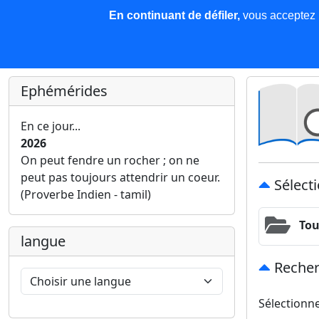
En continuant de défiler,
vous acceptez l'
COREMA
Les nouvelles
Base de données
Plu
Finir c'est gagner !
Ephémérides
En ce jour...
2026
On peut fendre un rocher ; on ne
peut pas toujours attendrir un coeur.
Sélecti
(Proverbe Indien - tamil)
Tou
langue
Recher
Sélectionn