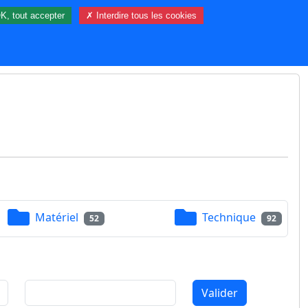
K, tout accepter
✗ Interdire tous les cookies
14 visiteur(s) et 0 membre(s) en ligne.
Matériel
Technique
52
92
Valider