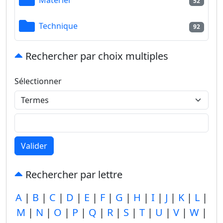
52
Technique
92
Rechercher par choix multiples
Sélectionner
Valider
Rechercher par lettre
A
|
B
|
C
|
D
|
E
|
F
|
G
|
H
|
I
|
J
|
K
|
L
|
M
|
N
|
O
|
P
|
Q
|
R
|
S
|
T
|
U
|
V
|
W
|