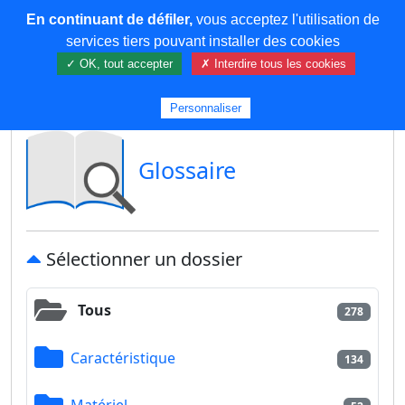
En continuant de défiler,
vous acceptez l'utilisation de
COREMA
services tiers pouvant installer des cookies
✓ OK, tout accepter
✗ Interdire tous les cookies
Plus de contenu
Personnaliser
Glossaire
Sélectionner un dossier
Tous
278
Caractéristique
134
Matériel