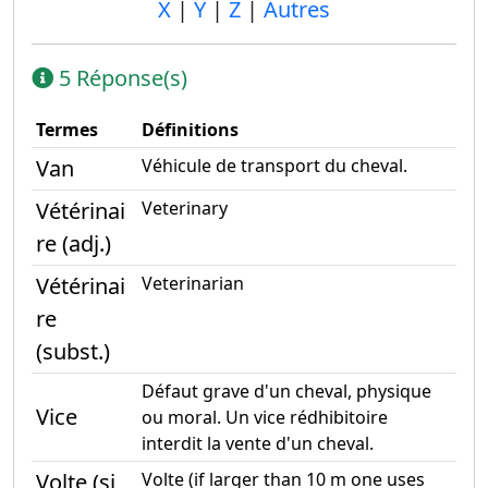
X
|
Y
|
Z
|
Autres
5 Réponse(s)
Termes
Définitions
Van
Véhicule de transport du cheval.
Vétérinai
Veterinary
re (adj.)
Vétérinai
Veterinarian
re
(subst.)
Défaut grave d'un cheval, physique
Vice
ou moral. Un vice rédhibitoire
interdit la vente d'un cheval.
Volte (si
Volte (if larger than 10 m one uses