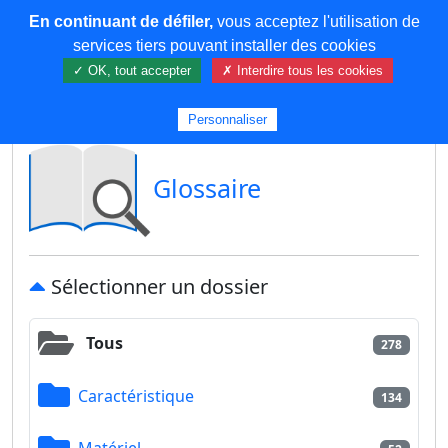
En continuant de défiler,
vous acceptez l'utilisation de
COREMA
services tiers pouvant installer des cookies
✓ OK, tout accepter
✗ Interdire tous les cookies
Plus de contenu
Personnaliser
Glossaire
Sélectionner un dossier
Tous
278
Caractéristique
134
Matériel