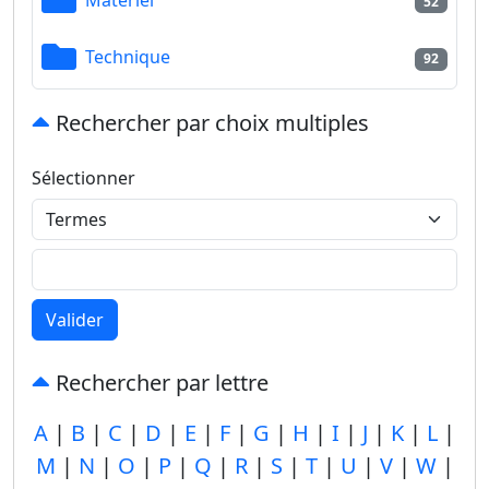
52
Technique
92
Rechercher par choix multiples
Sélectionner
Valider
Rechercher par lettre
A
|
B
|
C
|
D
|
E
|
F
|
G
|
H
|
I
|
J
|
K
|
L
|
M
|
N
|
O
|
P
|
Q
|
R
|
S
|
T
|
U
|
V
|
W
|