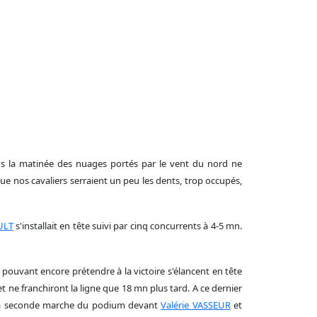
ns la matinée des nuages portés par le vent du nord ne
que nos cavaliers serraient un peu les dents, trop occupés,
ULT
s'installait en tête suivi par cinq concurrents à 4-5 mn.
pouvant encore prétendre à la victoire s'élancent en tête
et ne franchiront la ligne que 18 mn plus tard. A ce dernier
r la seconde marche du podium devant
Valérie VASSEUR
et