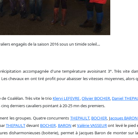
..
aliers engagés de la saison 2016 sous un timide soleil.
récipitation accompagnée d'une température avoisinant 3°. Très vite da
 Les chevaux en ont tiré profit pour abaisser les vitesses moyennes, alors 
de Coalélan. Très vite le trio
Klervi LEFEVRE
,
Olivier BOCHER
,
Daniel THEPA
s cinq derniers cavaliers pointant à 20-25 mn des premiers.
rment les groupes. Quatre concurrents
THEPAULT
,
BOCHER
, J
acques BARON
 par
THEPAULT
devant
BOCHER
.
BARON
et
Valérie VASSEUR
ont levé le pied 
llures disharmonieuses (boiterie), permet à Jacques Baron de monter su