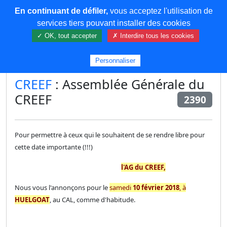
En continuant de défiler,
vous acceptez l'utilisation de
COREMA
services tiers pouvant installer des cookies
✓ OK, tout accepter
✗ Interdire tous les cookies
Plus de contenu
Personnaliser
CREEF
: Assemblée Générale du
CREEF
2390
Pour permettre à ceux qui le souhaitent de se rendre libre pour
cette date importante (!!!)
l'AG du CREEF,
Nous vous l'annonçons pour le
samedi
10 février 2018
,
à
HUELGOAT
, au CAL, comme d'habitude.