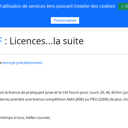
utilisation de services tiers pouvant installer des cookies
✓ O
s
Personnaliser
F
: Licences...la suite
le
envoyé précédemment
ois la licence de pratiquant prise et le CM fourni pour courir 20, 40, 60 km (j
devrez prendre une licence compétition AMA [80€] ou PRO [330€] de plus. V
intemps à tous, belles courses,