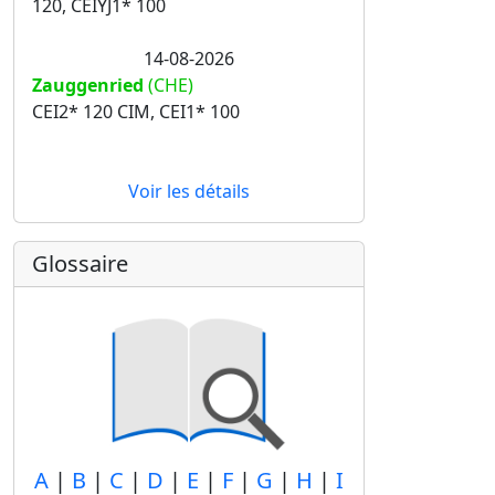
120, CEIYJ1* 100
14-08-2026
Zauggenried
(CHE)
CEI2* 120 CIM, CEI1* 100
Voir les détails
Glossaire
A
|
B
|
C
|
D
|
E
|
F
|
G
|
H
|
I