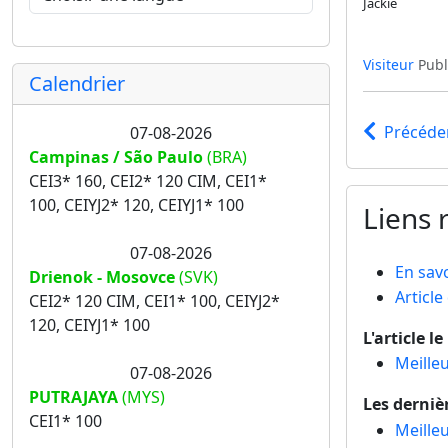
Jackie
Visiteur
Publi
Calendrier
Précéde
07-08-2026
Campinas / São Paulo
(BRA)
CEI3* 160, CEI2* 120 CIM, CEI1*
100, CEIYJ2* 120, CEIYJ1* 100
Liens r
07-08-2026
En savo
Drienok - Mosovce
(SVK)
Article
CEI2* 120 CIM, CEI1* 100, CEIYJ2*
120, CEIYJ1* 100
L'article l
Meille
07-08-2026
PUTRAJAYA
(MYS)
Les derniè
CEI1* 100
Meille