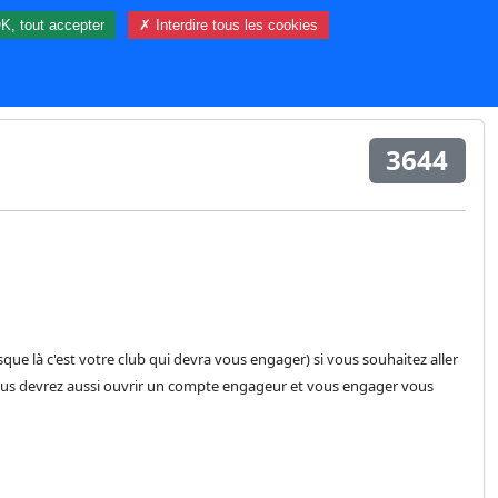
K, tout accepter
✗ Interdire tous les cookies
26 visiteur(s) et 0 membre(s) en ligne.
3644
usque là c'est votre club qui devra vous engager) si vous souhaitez aller
ous devrez aussi ouvrir un compte engageur et vous engager vous