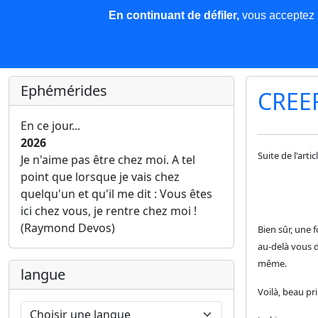
En continuant de défiler,
vous acceptez l'
COREMA
Les nouvelles
Base de données
Plu
Finir c'est gagner !
Ephémérides
CREE
En ce jour...
2026
Suite de l'artic
Je n'aime pas être chez moi. A tel
point que lorsque je vais chez
quelqu'un et qu'il me dit : Vous êtes
ici chez vous, je rentre chez moi !
(Raymond Devos)
Bien sûr, une f
au-delà vous 
même.
langue
Voilà, beau pr