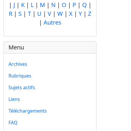
|
J
|
K
|
L
|
M
|
N
|
O
|
P
|
Q
|
R
|
S
|
T
|
U
|
V
|
W
|
X
|
Y
|
Z
|
Autres
Menu
Archives
Rubriques
Sujets actifs
Liens
Téléchargements
FAQ