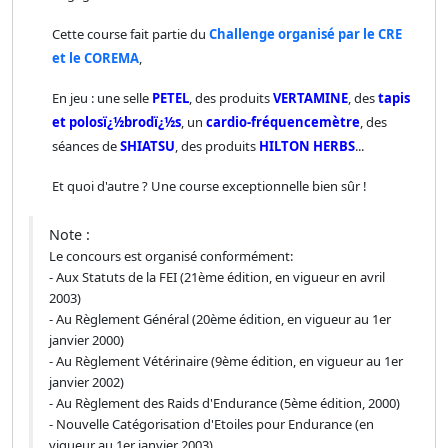
Cette course fait partie du
Challenge organisé par le CRE
et le COREMA
,
En jeu : une selle
PETEL
, des produits
VERTAMINE
, des
tapis
et polosï¿½brodï¿½s
, un
cardio-fréquencemètre
,
des
séances de
SHIATSU
,
des produits
HILTON HERBS
...
Et quoi d'autre ? Une course exceptionnelle bien sûr !
Note :
Le concours est organisé conformément:
- Aux Statuts de la FEI (21ème édition, en vigueur en avril
2003)
- Au Règlement Général (20ème édition, en vigueur au 1er
janvier 2000)
- Au Règlement Vétérinaire (9ème édition, en vigueur au 1er
janvier 2002)
- Au Règlement des Raids d'Endurance (5ème édition, 2000)
- Nouvelle Catégorisation d'Etoiles pour Endurance (en
vigueur au 1er janvier 2003)